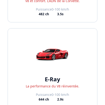
V8 et confort. L'ADN de la Corvette.
Puissance
0-100 km/h
482
ch
3.5s
E-Ray
La performance du V8 réinventée.
Puissance
0-100 km/h
644
ch
2.9s