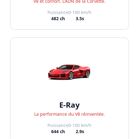
V8 et confort. L'ADN de la Corvette.
Puissance
0-100 km/h
482
ch
3.5s
E-Ray
La performance du V8 réinventée.
Puissance
0-100 km/h
644
ch
2.9s